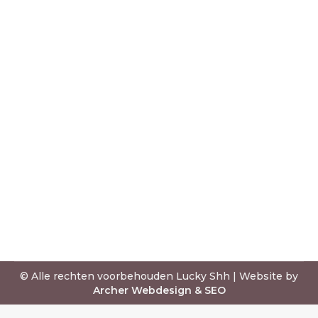
ZOMERSE HOEDEN TRENDS
Blog
Door
Roos S.
31 mei 2023
Op zoek naar een Panama, Fedora,
Trilby, Western of Australian hoed?
Wij hebben een prachtige collectie.
In deze blog deel ik alle inzichten
over zomerse trends en pasvorm en
hoe je jouw juiste maat bepaald.
© Alle rechten voorbehouden Lucky Shh | Website by
Archer Webdesign & SEO