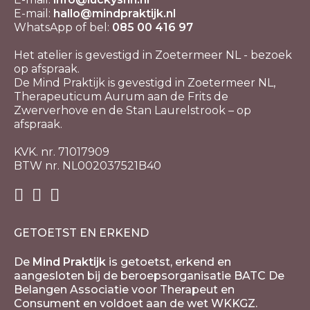
E-mail:
hallo@mindpraktijk.nl
WhatsApp of bel:
085 00 416 97
Het atelier is gevestigd in Zoetermeer NL - bezoek
op afspraak.
De Mind Praktijk is gevestigd in Zoetermeer NL,
Therapeuticum Aurum aan de Frits de
Zwerverhove en de Stan Laurelstrook – op
afspraak.
KVK. nr. 71017909
BTW nr. NL002037521B40
GETOETST EN ERKEND
De
Mind Praktijk
is getoetst, erkend en
aangesloten bij de beroepsorganisatie BATC De
Belangen Associatie voor Therapeut en
Consument en voldoet aan de wet WKKGZ.