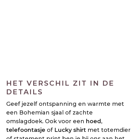
PLAIDS
HET VERSCHIL ZIT IN DE
DETAILS
Geef jezelf ontspanning en warmte met
een Bohemian sjaal of zachte
omslagdoek. Ook voor een
hoed
,
telefoontasje
of
Lucky shirt
met totemdier
of statement print ben je bij ons aan het