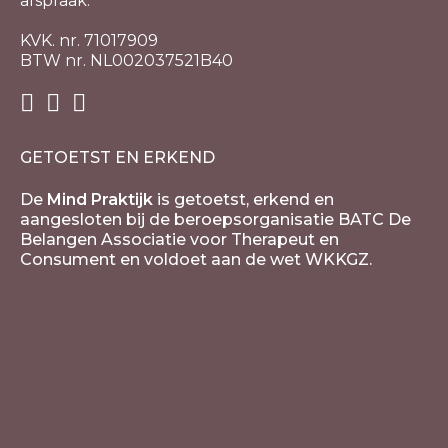
afspraak.
KVK. nr. 71017909
BTW nr. NL002037521B40
GETOETST EN ERKEND
De
Mind Praktijk
is getoetst, erkend en
aangesloten bij de beroepsorganisatie BATC De
Belangen Associatie voor Therapeut en
Consument en voldoet aan de wet WKKGZ.