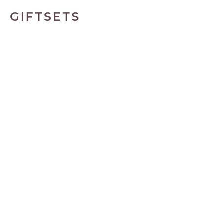
GIFTSETS
De Wellness adventbox – Lucky
adventskalender