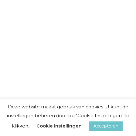
Smudgebundel Witte Salie Boombast
– Smudge stick liefde en aarding
€
10.50
incl. 21% BTW
Deze website maakt gebruik van cookies. U kunt de
instellingen beheren door op "Cookie Instellingen" te
klikken.
Cookie instellingen
Accepteren