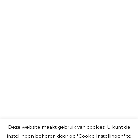
DE KRACHT VAN EEN AMULET
Blog
Door
Roos S.
11 mei 2022
Bij Lucky Shh gebruiken we de beste,
mooiste en meest natuurlijke
materialen. Alle producten worden
met liefde uitgekozen of gemaakt.
Deze website maakt gebruik van cookies. U kunt de
instellingen beheren door op "Cookie Instellingen" te