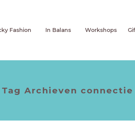
cky Fashion
In Balans
Workshops
Gi
Tag Archieven
connectie