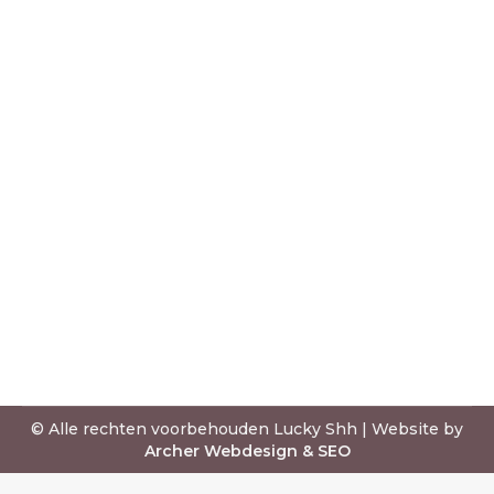
ZOMERSE HOEDEN TRENDS
Blog
Door
Roos S.
31 mei 2023
Op zoek naar een Panama, Fedora,
Trilby, Western of Australian hoed?
Wij hebben een prachtige collectie.
In deze blog deel ik alle inzichten
over zomerse trends en pasvorm en
hoe je jouw juiste maat bepaald.
© Alle rechten voorbehouden Lucky Shh | Website by
Archer Webdesign & SEO