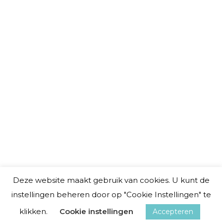
Blog
,
Workshops
Door
Roos S.
20 juni 2022
De natuur heeft een positief effect
op onze gezondheid, een wandeling
in het bos of park werkt namelijk
versterkend op het immuunsysteem
en brengt ons geestelijk in balans.
Lucky Shh heeft de unieke
PlantWave waarmee je op een fijne
en moderne manier connectie maakt
met de planten en luistert naar de
heerlijke muziek die je doet
ontspannen.
Deze website maakt gebruik van cookies. U kunt de
instellingen beheren door op "Cookie Instellingen" te
© Alle rechten voorbehouden Lucky Shh | Website by
klikken.
Cookie instellingen
Accepteren
Archer Webdesign & SEO