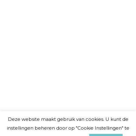
Blog
Door
Roos S.
24 mei 2023
In deze blog leg ik uit hoe je de
goede gewoonte om een dagboek bij
te houden gemakkelijk kan
implementeren in jouw dagelijkse
routine. Het bijhouden van een
dagboek of journal zorgt ervoor dat
je dagelijks offline tot rust komt. Zo
blijf je nog meer gefocussed op wat jij
eigenlijk echt wilt en wat jouw doelen
zijn zonder dat je wordt afgeleid door
de waan van de dag en de impulsen
die ons bereiken via de smartphone
waardoor uitstelgedrag ontstaat.
Deze website maakt gebruik van cookies. U kunt de
instellingen beheren door op "Cookie Instellingen" te