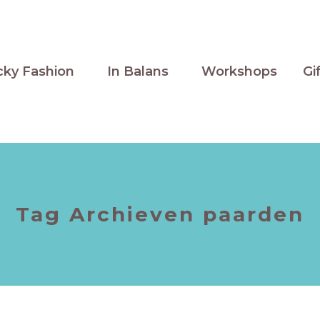
cky Fashion
In Balans
Workshops
Gi
Tag Archieven
paarden