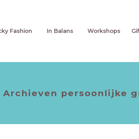
cky Fashion
In Balans
Workshops
Gi
 Archieven
persoonlijke g