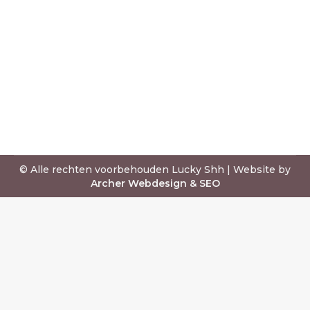
Hier zijn enkele redenen waarom
Moqui marbles fijn zijn om ze bij je te
dragen op een plek die voor jou als
vanzelfsprekend voelt, de meest
logische plek waar jij
geluksamuletten zou willen dragen.
© Alle rechten voorbehouden Lucky Shh | Website by
Archer Webdesign & SEO