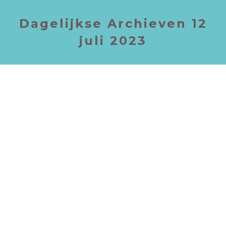
Dagelijkse Archieven
12
juli 2023
MOQUI MARBLES,
FASCINERENDE STENEN
Blog
Door
Roos S.
12 juli 2023