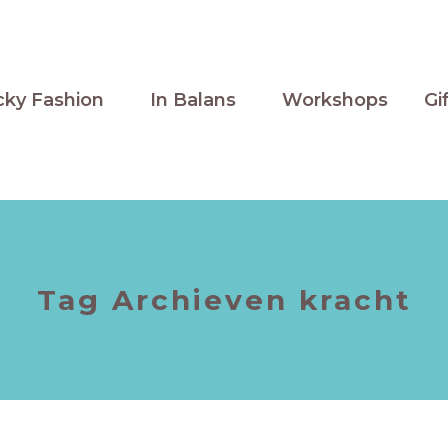
cky Fashion
In Balans
Workshops
Gi
Tag Archieven
kracht