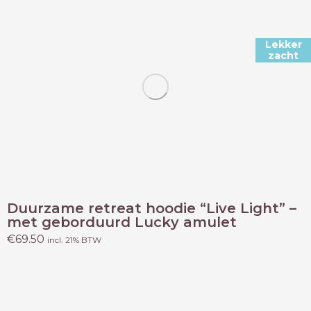
Lekker
zacht
Duurzame retreat hoodie “Live Light” –
met geborduurd Lucky amulet
€
69.50
incl. 21% BTW