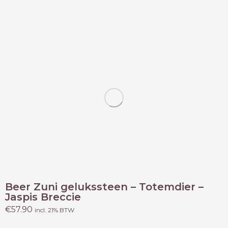
Beer Zuni gelukssteen – Totemdier –
Jaspis Breccie
€
57.90
incl. 21% BTW