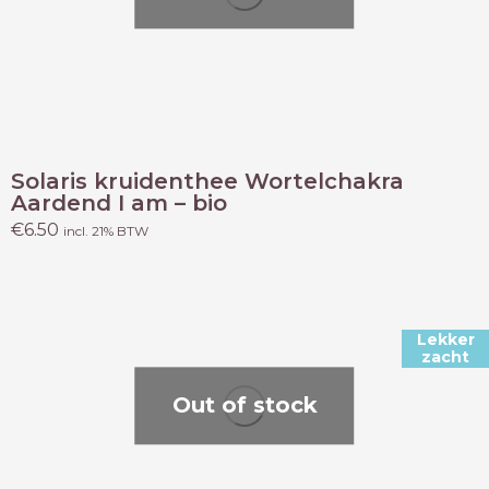
Solaris kruidenthee Wortelchakra
Aardend I am – bio
€
6.50
incl. 21% BTW
Lekker
zacht
Out of stock