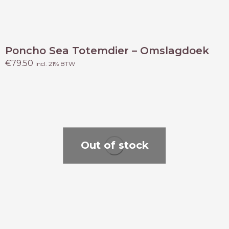
Poncho Sea Totemdier – Omslagdoek
€
79.50
incl. 21% BTW
Out of stock