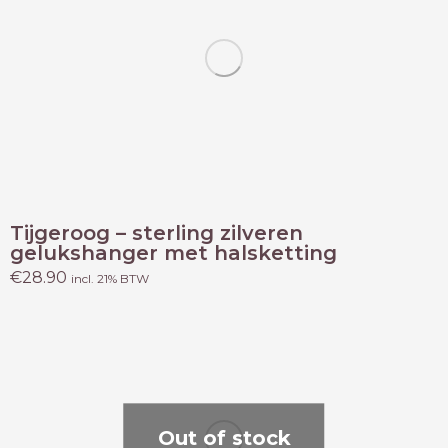
Tijgeroog – sterling zilveren
gelukshanger met halsketting
€
28.90
incl. 21% BTW
Out of stock