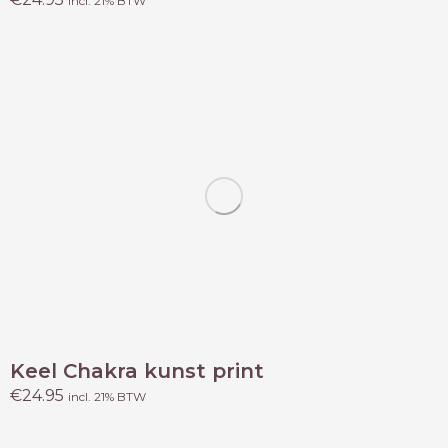
incl. 21% BTW
Keel Chakra kunst print
€
24.95
incl. 21% BTW