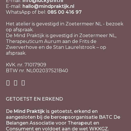
E-mail:
info@luckyshh.nl
E-mail:
hallo@mindpraktijk.nl
WhatsApp of bel:
085 00 416 97
Het atelier is gevestigd in Zoetermeer NL - bezoek
op afspraak.
De Mind Praktijk is gevestigd in Zoetermeer NL,
Therapeuticum Aurum aan de Frits de
Zwerverhove en de Stan Laurelstrook – op
afspraak.
KVK. nr. 71017909
BTW nr. NL002037521B40
GETOETST EN ERKEND
De
Mind Praktijk
is getoetst, erkend en
aangesloten bij de beroepsorganisatie BATC De
Belangen Associatie voor Therapeut en
Consument en voldoet aan de wet WKKGZ.