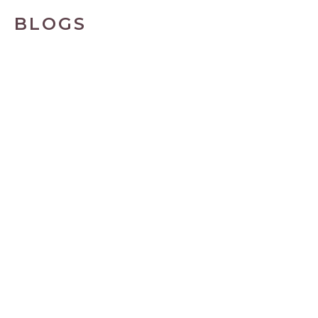
BLOGS
feb
27
2025
SELFCARE OEFENINGEN OMGAAN
MET SPANNING
27 februari 2025