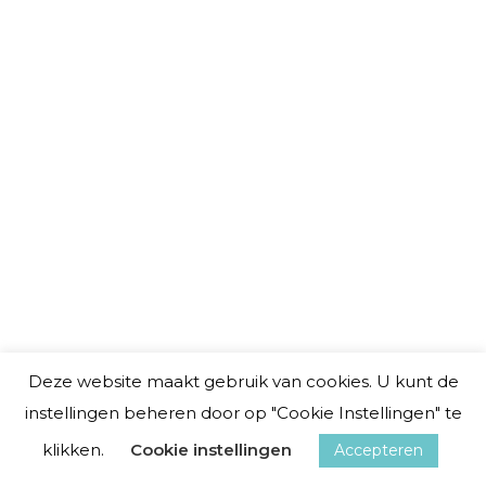
KAN IK ONDER HYPNOSE DINGEN
DOEN DIE IK NIET WIL?
18 juli 2023
In mijn andere Blogs zal ik je verder
vertellen waar Hypnotherapie je
allemaal mee kan helpen. Maar niet
Deze website maakt gebruik van cookies. U kunt de
voordat ik…
instellingen beheren door op "Cookie Instellingen" te
klikken.
Cookie instellingen
Accepteren
Lees meer