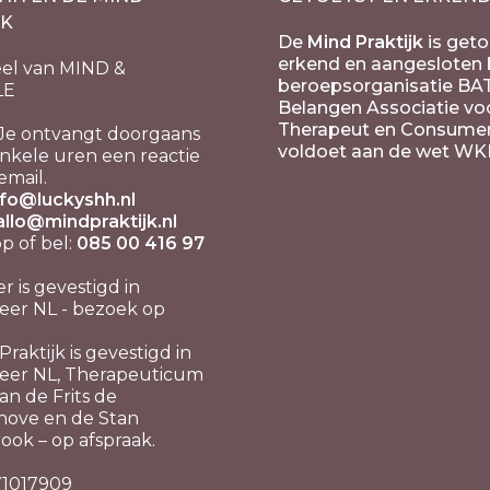
JK
De
Mind Praktijk
is geto
erkend en aangesloten b
el van MIND &
beroepsorganisatie BA
LE
Belangen Associatie vo
Therapeut en Consume
Je ontvangt doorgaans
voldoet aan de wet WK
nkele uren een reactie
email.
nfo@luckyshh.nl
allo@mindpraktijk.nl
 of bel:
085 00 416 97
er is gevestigd in
er NL - bezoek op
raktijk is gevestigd in
eer NL, Therapeuticum
n de Frits de
hove en de Stan
ook – op afspraak.
 71017909