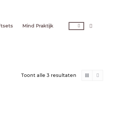
Zoeken:
ftsets
Mind Praktijk
Gesorteerd
Toont alle 3 resultaten
op
nieuwste