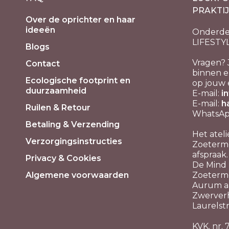
PRAKTI
Over de oprichter en haar
ideeën
Onderde
LIFESTY
Blogs
Vragen? 
Contact
binnen e
Ecologische footprint en
op jouw 
duurzaamheid
E-mail:
i
E-mail:
h
Ruilen & Retour
WhatsApp
Betaling & Verzending
Het ateli
Verzorgingsinstructies
Zoeterme
afspraak.
Privacy & Cookies
De Mind P
Algemene voorwaarden
Zoeterm
Aurum aa
Zwerver
Laurelstr
KVK. nr.