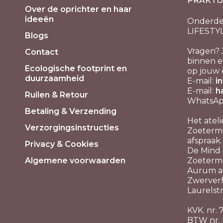
PRAKTI
Over de oprichter en haar
ideeën
Onderde
LIFESTY
Blogs
Vragen? 
Contact
binnen e
Ecologische footprint en
op jouw 
duurzaamheid
E-mail:
i
E-mail:
h
Ruilen & Retour
WhatsApp
Betaling & Verzending
Het ateli
Verzorgingsinstructies
Zoeterme
afspraak.
Privacy & Cookies
De Mind P
Algemene voorwaarden
Zoeterm
Aurum aa
Zwerver
Laurelstr
KVK. nr.
BTW nr.