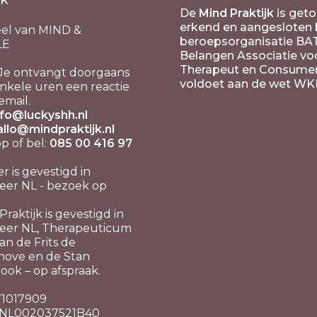
JK
De
Mind Praktijk
is geto
erkend en aangesloten b
el van MIND &
beroepsorganisatie BA
LE
Belangen Associatie vo
Therapeut en Consume
Je ontvangt doorgaans
voldoet aan de wet WK
nkele uren een reactie
email.
nfo@luckyshh.nl
allo@mindpraktijk.nl
 of bel:
085 00 416 97
er is gevestigd in
er NL - bezoek op
raktijk is gevestigd in
eer NL, Therapeuticum
n de Frits de
hove en de Stan
ook – op afspraak.
 71017909
 NL002037521B40