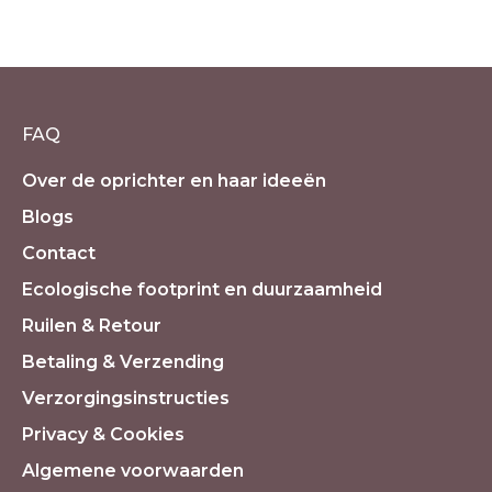
SoulKey therapie hypnotherapie
€
300.00
Oorspronkelijke
€
175.00
Huidige
incl. 21% BTW
prijs
prijs
was:
is:
€300.00.
€175.00.
FAQ
Over de oprichter en haar ideeën
Blogs
Contact
Ecologische footprint en duurzaamheid
Ruilen & Retour
Betaling & Verzending
Verzorgingsinstructies
Privacy & Cookies
Algemene voorwaarden