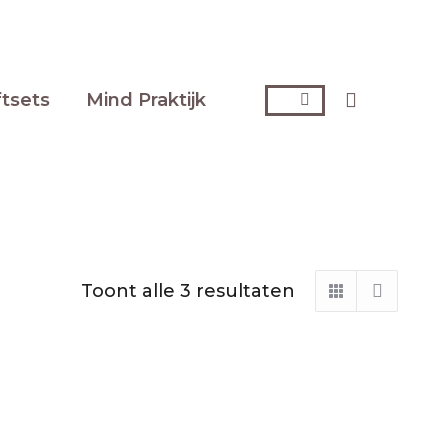
Zoeken:
ftsets
Mind Praktijk
Toont alle 3 resultaten
Gesorteerd
op
nieuwste