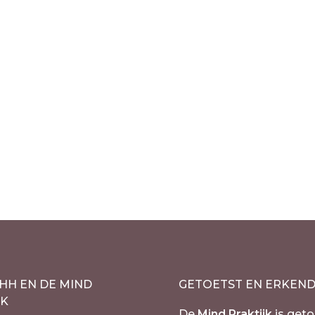
Out of stock
Out of stoc
 hoed navy blauw –
Lucky Ranger Fed
altillo
hoed groen – met 
€
54.50
cl. 21% BTW
incl. 21% BTW
HH EN DE MIND
GETOETST EN ERKEN
JK
De
Mind Praktijk
is geto