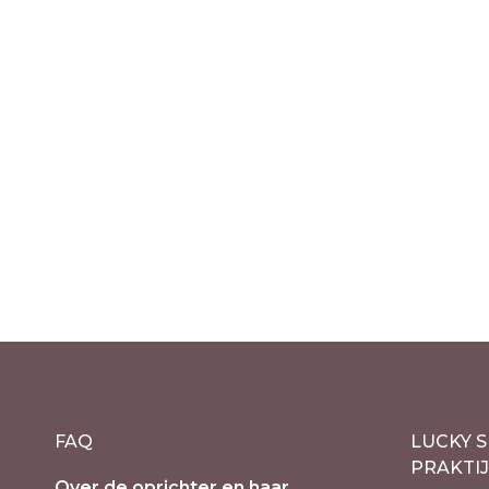
Fedora hoed roze fuchsia
Fedora
aztec s
€
39.50
incl. 21% BTW
€
39.50
in
FAQ
LUCKY S
PRAKTI
Over de oprichter en haar