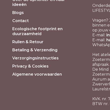
ideeën
Onderde
LIFESTY
Blogs
Vragen? 
Contact
binnen e
Ecologische footprint en
op jouw 
duurzaamheid
E-mail:
i
E-mail:
h
Ruilen & Retour
WhatsApp
Betaling & Verzending
Het ateli
Verzorgingsinstructies
Zoeterme
afspraak.
Privacy & Cookies
De Mind P
Algemene voorwaarden
Zoeterm
Aurum aa
Zwerver
Laurelstr
KVK. nr.
BTW nr.