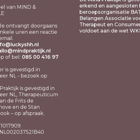
erkend en aangesloten b
el van MIND &
beroepsorganisatie BA
LE
Belangen Associatie vo
Therapeut en Consume
Je ontvangt doorgaans
voldoet aan de wet WK
nkele uren een reactie
email.
nfo@luckyshh.nl
allo@mindpraktijk.nl
 of bel:
085 00 416 97
er is gevestigd in
er NL - bezoek op
raktijk is gevestigd in
eer NL, Therapeuticum
n de Frits de
hove en de Stan
ook – op afspraak.
 71017909
 NL002037521B40