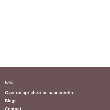
Barnsteen copal amber
geluksarmband – Happy
€
8.50
incl. 21% BTW
FAQ
Over de oprichter en haar ideeën
Blogs
Contact