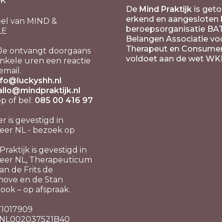
JK
De
Mind Praktijk
is geto
erkend en aangesloten b
el van MIND &
beroepsorganisatie BA
LE
Belangen Associatie vo
Therapeut en Consume
Je ontvangt doorgaans
voldoet aan de wet WK
nkele uren een reactie
email.
nfo@luckyshh.nl
allo@mindpraktijk.nl
 of bel:
085 00 416 97
er is gevestigd in
er NL - bezoek op
raktijk is gevestigd in
eer NL, Therapeuticum
n de Frits de
hove en de Stan
ook – op afspraak.
 71017909
 NL002037521B40