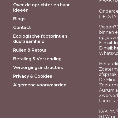
PRAKTI
Over de oprichter en haar
ideeën
Onderde
LIFESTY
Blogs
Vragen? 
Contact
binnen e
Ecologische footprint en
op jouw 
duurzaamheid
E-mail:
i
E-mail:
h
Ruilen & Retour
WhatsApp
Betaling & Verzending
Het ateli
Verzorgingsinstructies
Zoeterme
afspraak.
Privacy & Cookies
De Mind P
Algemene voorwaarden
Zoeterm
Aurum aa
Zwerver
Laurelstr
KVK. nr.
BTW nr.