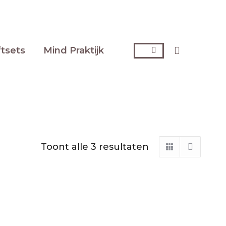
Zoeken:
ftsets
Mind Praktijk
Toont alle 3 resultaten
Gesorteerd
op
nieuwste