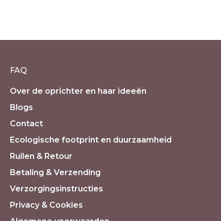
Totemdier schildpad carneool –
bescherming moed
€
12.50
incl. 21% BTW
FAQ
Over de oprichter en haar ideeën
Blogs
Contact
Ecologische footprint en duurzaamheid
Ruilen & Retour
Betaling & Verzending
Verzorgingsinstructies
Privacy & Cookies