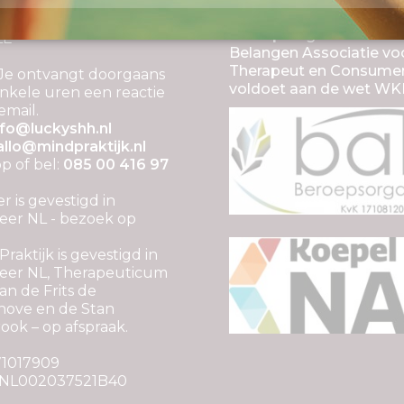
erkend en aangesloten b
el van MIND &
beroepsorganisatie BA
LE
Belangen Associatie vo
Therapeut en Consume
Je ontvangt doorgaans
voldoet aan de wet WK
nkele uren een reactie
email.
nfo@luckyshh.nl
allo@mindpraktijk.nl
 of bel:
085 00 416 97
er is gevestigd in
er NL - bezoek op
raktijk is gevestigd in
eer NL, Therapeuticum
n de Frits de
hove en de Stan
ook – op afspraak.
 71017909
 NL002037521B40