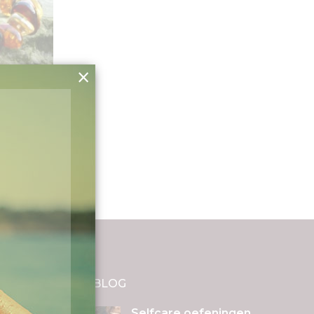
×
amber
Happy
D
BLOG
etst,
Selfcare oefeningen