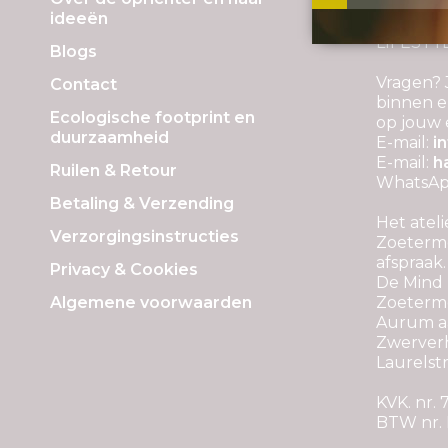
ideeën
Onderde
LIFESTY
Blogs
Vragen? 
Contact
binnen e
Ecologische footprint en
op jouw 
duurzaamheid
E-mail:
i
E-mail:
h
Ruilen & Retour
WhatsApp
Betaling & Verzending
Het ateli
Verzorgingsinstructies
Zoeterme
afspraak.
Privacy & Cookies
De Mind P
Algemene voorwaarden
Zoeterm
Aurum aa
Zwerver
Laurelstr
KVK. nr.
BTW nr.