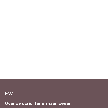
Kracht, vrijheid en een hogere
mindset hypnotherapie coaching
€
149.00
incl. 21% BTW
FAQ
Over de oprichter en haar ideeën