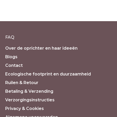
Kroon chakra Amethist krachtsteen
in leren zakje
€
10.50
incl. 21% BTW
FAQ
Over de oprichter en haar ideeën
Blogs
Contact
Ecologische footprint en duurzaamheid
Ruilen & Retour
Betaling & Verzending
Verzorgingsinstructies
Privacy & Cookies