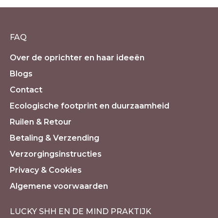
prijs
prijs
was:
is:
€29.50.
€0.00.
FAQ
Over de oprichter en haar ideeën
Blogs
Contact
Ecologische footprint en duurzaamheid
Ruilen & Retour
Betaling & Verzending
Verzorgingsinstructies
Privacy & Cookies
Algemene voorwaarden
LUCKY SHH EN DE MIND PRAKTIJK