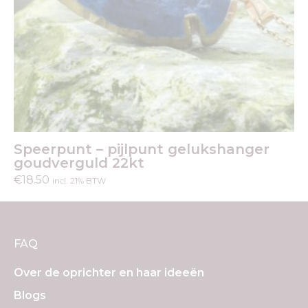
Speerpunt – pijlpunt gelukshanger
goudverguld 22kt
€
18.50
incl. 21% BTW
FAQ
Over de oprichter en haar ideeën
Blogs