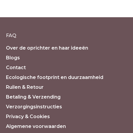
Polychroom Jaspis
€
72.50
Oorspronkelijke
€
55.00
Huidige
incl. 21% BTW
prijs
prijs
was:
is:
€72.50.
€55.00.
FAQ
Over de oprichter en haar ideeën
Blogs
Contact
Ecologische footprint en duurzaamheid
Ruilen & Retour
Betaling & Verzending
Verzorgingsinstructies
Privacy & Cookies
Algemene voorwaarden