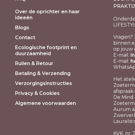
PRAKTI
Over de oprichter en haar
ideeën
Onderde
LIFESTY
Blogs
Vragen? 
Contact
binnen e
Ecologische footprint en
op jouw 
duurzaamheid
E-mail:
i
E-mail:
h
Ruilen & Retour
WhatsApp
Betaling & Verzending
Het ateli
Verzorgingsinstructies
Zoeterme
afspraak.
Privacy & Cookies
De Mind P
Algemene voorwaarden
Zoeterm
Aurum aa
Zwerver
Laurelstr
KVK. nr.