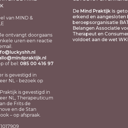
JK
De
Mind Praktijk
is geto
erkend en aangesloten b
el van MIND &
beroepsorganisatie BA
LE
Belangen Associatie vo
Therapeut en Consume
Je ontvangt doorgaans
voldoet aan de wet WK
nkele uren een reactie
email.
nfo@luckyshh.nl
allo@mindpraktijk.nl
 of bel:
085 00 416 97
er is gevestigd in
er NL - bezoek op
raktijk is gevestigd in
eer NL, Therapeuticum
n de Frits de
hove en de Stan
ook – op afspraak.
 71017909