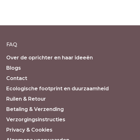
Spiritual Home set met prachtige
Amethist Waloh
€
120.00
incl. 21% BTW
FAQ
Over de oprichter en haar ideeën
Blogs
Contact
Ecologische footprint en duurzaamheid
Ruilen & Retour
Betaling & Verzending
Verzorgingsinstructies
Privacy & Cookies