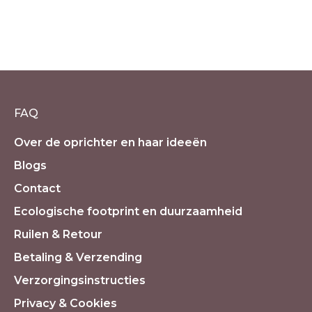
Smudge set deluxe – Spiritual
Cleansing Smudgepakket inclusief
schelp en affirmatiekaartjes XXL
€
59.60
incl. 21% BTW
FAQ
Over de oprichter en haar ideeën
Blogs
Contact
Ecologische footprint en duurzaamheid
Ruilen & Retour
Betaling & Verzending
Verzorgingsinstructies
Privacy & Cookies