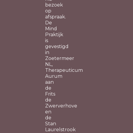
bezoek
op
afspraak.
De
Mind
Praktijk
is
gevestigd
in
Zoetermeer
NL,
Therapeuticum
Aurum
aan
de
Frits
de
Zwerverhove
en
de
Stan
Laurelstrook