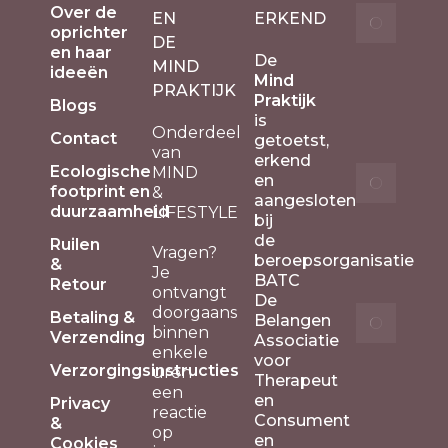
Over de
Self
EN
ERKEND
op
oprichter
oef
DE
de
en haar
omg
De
MIND
ideeën
met
productpagina
Mind
PRAKTIJK
spa
Praktijk
Blogs
27 f
is
Onderdeel
202
Contact
getoetst,
van
erkend
Ecologische
MIND
Mind
en
footprint en
&
oef
aangesloten
duurzaamheid
LIFESTYLE
voor
bij
dag
de
Ruilen
Vragen?
27 f
beroepsorganisatie
&
Je
202
BATC
Retour
ontvangt
De
doorgaans
Het
Betaling &
Belangen
binnen
verh
Verzending
Associatie
enkele
acht
voor
Verzorgingsinstructies
uren
de
Therapeut
een
spir
en
Privacy
reactie
kuns
Consument
&
op
van
en
Cookies