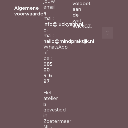
jouw
Vibe
voldoet
email.
Algemene
30
aan
E-
voorwaarden
janu
de
mail:
202
wet
info@luckyshh.nl
WKKGZ.
E-
Een
mail:
cer
hallo@mindpraktijk.nl
met
WhatsApp
Smu
of
vere
bel:
The
085
Ber
00
12
416
dec
97
202
Het
atelier
is
gevestigd
in
Zoetermeer
NL -