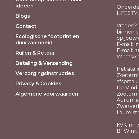
ideeën
Onderde
LIFESTY
Blogs
Vragen? 
Contact
binnen e
Ecologische footprint en
op jouw 
duurzaamheid
E-mail:
i
E-mail:
h
Ruilen & Retour
WhatsApp
Betaling & Verzending
Het ateli
Verzorgingsinstructies
Zoeterme
afspraak.
Privacy & Cookies
De Mind P
Algemene voorwaarden
Zoeterm
Aurum aa
Zwerver
Laurelstr
KVK. nr.
BTW nr.