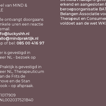
erkend en aangesloten b
el van MIND &
beroepsorganisatie BA
LE
Belangen Associatie vo
Therapeut en Consume
Je ontvangt doorgaans
voldoet aan de wet WK
nkele uren een reactie
email.
nfo@luckyshh.nl
allo@mindpraktijk.nl
 of bel:
085 00 416 97
er is gevestigd in
er NL - bezoek op
raktijk is gevestigd in
eer NL, Therapeuticum
n de Frits de
hove en de Stan
ook – op afspraak.
 71017909
 NL002037521B40