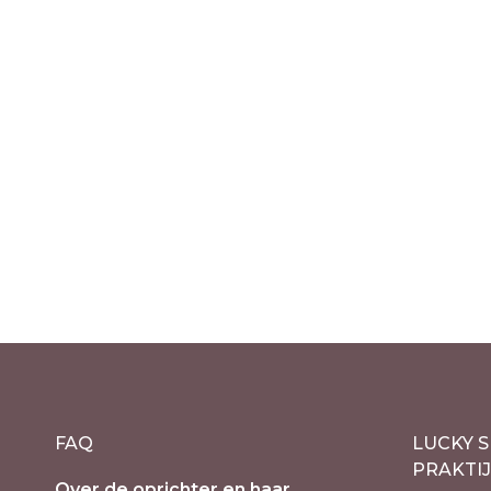
Out of stock
Bloemzaad Mala –
overwinning en trots
€
16.50
incl. 21% BTW
FAQ
LUCKY S
PRAKTI
Over de oprichter en haar