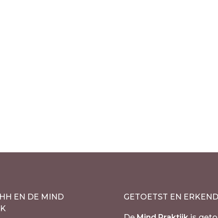
HH EN DE MIND
GETOETST EN ERKEN
JK
De
Mind Praktijk
is geto