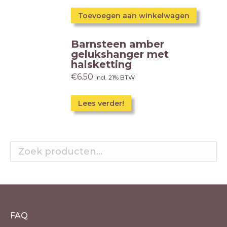
Toevoegen aan winkelwagen
Barnsteen amber
gelukshanger met
halsketting
€
6.50
incl. 21% BTW
Lees verder!
FAQ