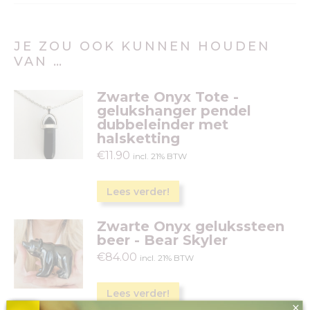
JE ZOU OOK KUNNEN HOUDEN
VAN …
Zwarte Onyx Tote -
gelukshanger pendel
dubbeleinder met
halsketting
€
11.90
incl. 21% BTW
Lees verder!
Zwarte Onyx gelukssteen
beer - Bear Skyler
€
84.00
incl. 21% BTW
Lees verder!
×