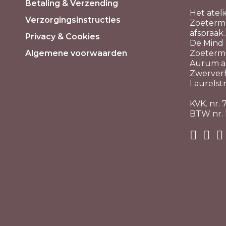
Betaling & Verzending
Het ateli
Verzorgingsinstructies
Zoeterme
afspraak.
Privacy & Cookies
De Mind P
Algemene voorwaarden
Zoeterm
Aurum aa
Zwerver
Laurelstr
KVK. nr.
BTW nr.