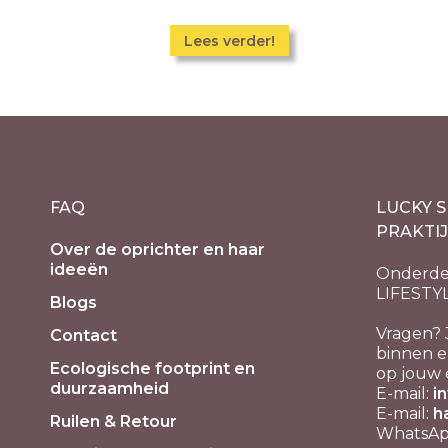
Lees verder!
FAQ
LUCKY S
PRAKTI
Over de oprichter en haar
ideeën
Onderde
LIFESTY
Blogs
Vragen? 
Contact
binnen e
Ecologische footprint en
op jouw 
duurzaamheid
E-mail:
i
E-mail:
h
Ruilen & Retour
WhatsApp