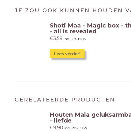
JE ZOU OOK KUNNEN HOUDEN V
Shoti Maa - Magic box - t
- all is revealed
€
3.59
incl. 21% BTW
Lees verder!
GERELATEERDE PRODUCTEN
Houten Mala geluksarmb
- liefde
€
9.90
incl. 21% BTW