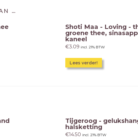
AN …
hee
Shoti Maa - Loving - t
groene thee, sinasapp
kaneel
€
3.09
incl. 21% BTW
Lees verder!
and
Tijgeroog - geluksha
halsketting
€
14.50
incl. 21% BTW