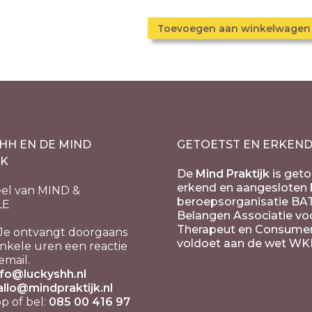
Toevoegen aan winkelwagen
HH EN DE MIND
GETOETST EN ERKEN
JK
De
Mind Praktijk
is geto
erkend en aangesloten b
el van MIND &
beroepsorganisatie BA
LE
Belangen Associatie vo
Therapeut en Consume
Je ontvangt doorgaans
voldoet aan de wet WK
nkele uren een reactie
email.
nfo@luckyshh.nl
allo@mindpraktijk.nl
 of bel:
085 00 416 97