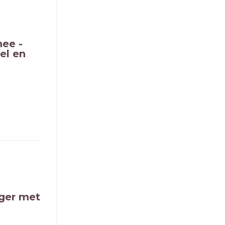
hee -
el en
nger met