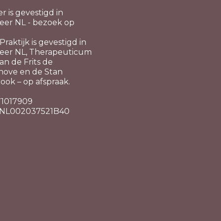
er is gevestigd in
er NL - bezoek op
raktijk is gevestigd in
eer NL, Therapeuticum
n de Frits de
hove en de Stan
ook – op afspraak.
 71017909
 NL002037521B40