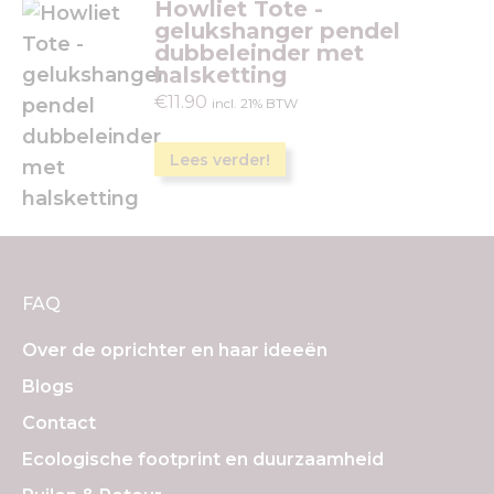
Howliet Tote -
gelukshanger pendel
dubbeleinder met
halsketting
€
11.90
incl. 21% BTW
Lees verder!
FAQ
Over de oprichter en haar ideeën
Blogs
Contact
Ecologische footprint en duurzaamheid