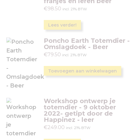
franjes en leren beer
€
98.50
incl. 21% BTW
Lees verder!
Poncho Earth Totemdier -
Omslagdoek - Beer
€
79.50
incl. 21% BTW
Toevoegen aan winkelwagen
Workshop ontwerp je
totemdier - 9 oktober
2022- getipt door de
Happinez - leer
€
249.00
incl. 21% BTW