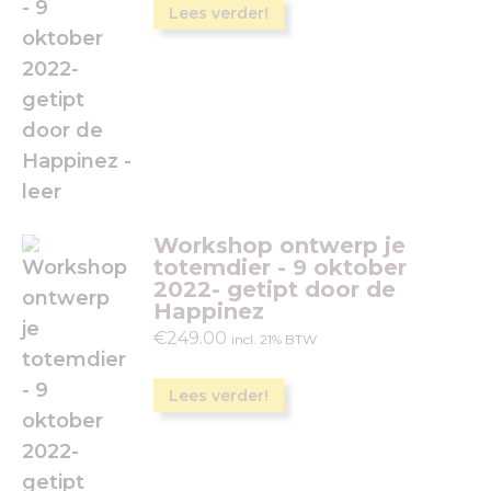
Lees verder!
Workshop ontwerp je
totemdier - 9 oktober
2022- getipt door de
Happinez
€
249.00
incl. 21% BTW
Lees verder!