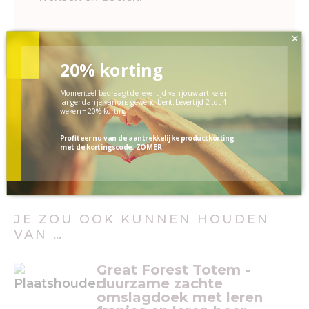
×
Op voorraad
20% korting
Momenteel bedraagt de levertijd van jouw artikelen
TOEVOEGEN AAN WINKELWAGEN
langer dan je van ons gewend bent. Levertijd 2 tot 4
weken = 20% korting!
Profiteer nu van de aantrekkelijke productkorting
met de kortingscode: ZOMER
JE ZOU OOK KUNNEN HOUDEN
VAN …
Great Forest Totem -
duurzame zachte
omslagdoek met leren