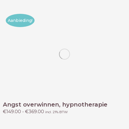
Aanbieding!
Angst overwinnen, hypnotherapie
Prijsklasse:
€
149.00
-
€
369.00
incl. 21% BTW
€149.00
tot
€369.00