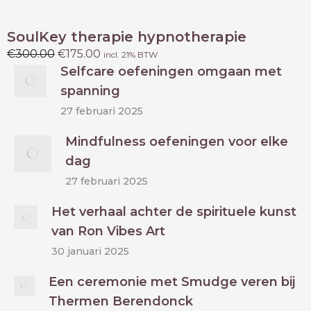
SoulKey therapie hypnotherapie
Oorspronkelijke
Huidige
€
300.00
€
175.00
incl. 21% BTW
prijs
prijs
Selfcare oefeningen omgaan met
was:
is:
spanning
€300.00.
€175.00.
27 februari 2025
Mindfulness oefeningen voor elke
dag
27 februari 2025
Het verhaal achter de spirituele kunst
van Ron Vibes Art
30 januari 2025
Een ceremonie met Smudge veren bij
Thermen Berendonck