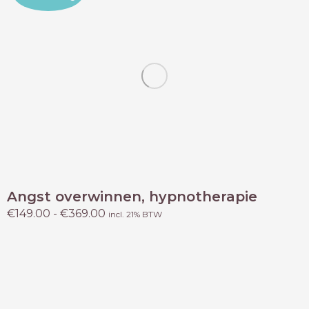
Angst overwinnen, hypnotherapie
Prijsklasse:
€
149.00
-
€
369.00
incl. 21% BTW
€149.00
tot
€369.00