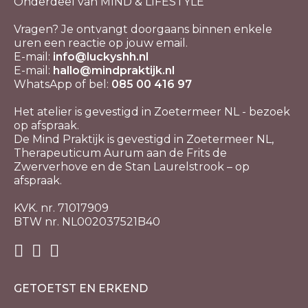
Onderdeel van MIND & LIFESTYLE
Vragen? Je ontvangt doorgaans binnen enkele
uren een reactie op jouw email.
E-mail:
info@luckyshh.nl
E-mail:
hallo@mindpraktijk.nl
WhatsApp of bel:
085 00 416 97
Het atelier is gevestigd in Zoetermeer NL - bezoek
op afspraak.
De Mind Praktijk is gevestigd in Zoetermeer NL,
Therapeuticum Aurum aan de Frits de
Zwerverhove en de Stan Laurelstrook – op
afspraak.
KVK. nr. 71017909
BTW nr. NL002037521B40
GETOETST EN ERKEND