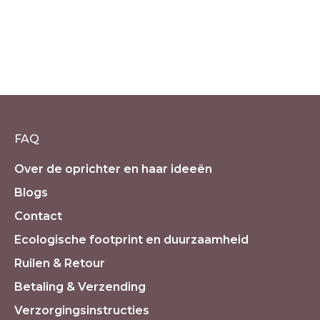
Aventurijn geluksarmband met
Buddha
€
14.90
incl. 21% BTW
FAQ
Over de oprichter en haar ideeën
Blogs
Contact
Ecologische footprint en duurzaamheid
Ruilen & Retour
Betaling & Verzending
Verzorgingsinstructies