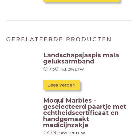
GERELATEERDE PRODUCTEN
Landschapsjaspis mala
geluksarmband
€
17.50
incl. 21% BTW
Lees verder!
Moqui Marbles -
geselecteerd paartje met
echtheidscertificaat en
handgemaakt
medicijnzakje
€
47.90
incl. 21% BTW