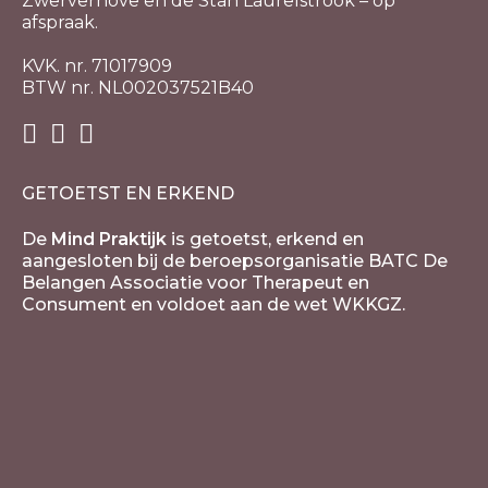
Zwerverhove en de Stan Laurelstrook – op
afspraak.
KVK. nr. 71017909
BTW nr. NL002037521B40
GETOETST EN ERKEND
De
Mind Praktijk
is getoetst, erkend en
aangesloten bij de beroepsorganisatie BATC De
Belangen Associatie voor Therapeut en
Consument en voldoet aan de wet WKKGZ.