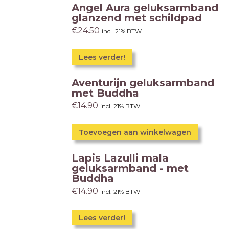
Angel Aura geluksarmband
glanzend met schildpad
€
24.50
incl. 21% BTW
Lees verder!
Aventurijn geluksarmband
met Buddha
€
14.90
incl. 21% BTW
Toevoegen aan winkelwagen
Lapis Lazulli mala
geluksarmband - met
Buddha
€
14.90
incl. 21% BTW
Lees verder!