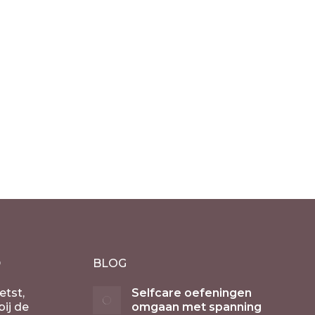
D
BLOG
etst,
Selfcare oefeningen
ij de
omgaan met spanning