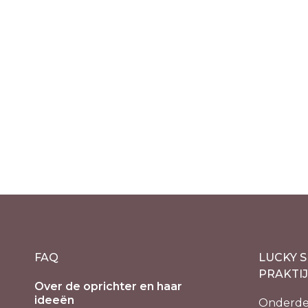
Bergkristal
Amethi
geluksarmband
Rozenk
Drieho
€
14.90
incl. 21% BTW
€
12.95
Oo
€
9
pri
wa
€1
FAQ
LUCKY S
PRAKTI
Over de oprichter en haar
ideeën
Onderde