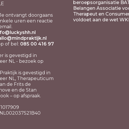
beroepsorganisatie BA
LE
Belangen Associatie vo
Therapeut en Consume
Je ontvangt doorgaans
voldoet aan de wet WK
nkele uren een reactie
email.
nfo@luckyshh.nl
allo@mindpraktijk.nl
 of bel:
085 00 416 97
er is gevestigd in
er NL - bezoek op
raktijk is gevestigd in
eer NL, Therapeuticum
n de Frits de
hove en de Stan
ook – op afspraak.
 71017909
 NL002037521B40