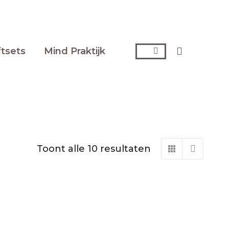
Zoeken:
ftsets
Mind Praktijk
Toont alle 10 resultaten
Gesorteerd
op
nieuwste