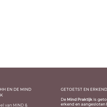
st Bergkristal
warts – Gouden
ek Harten Set 3/st
rspronkelijke
.90
Huidige
incl. 21% BTW
js
prijs
s:
is:
2.95.
€9.90.
HH EN DE MIND
GETOETST EN ERKEN
JK
De
Mind Praktijk
is geto
erkend en aangesloten b
el van MIND &