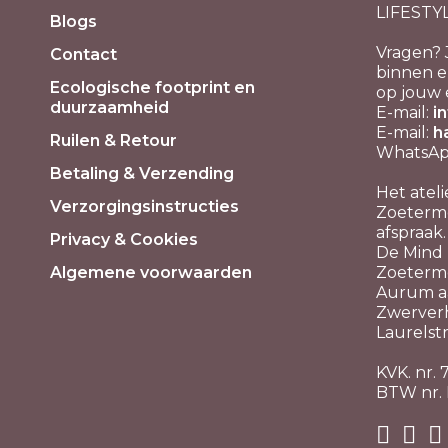
LIFESTY
Blogs
Vragen? 
Contact
binnen e
Ecologische footprint en
op jouw 
duurzaamheid
E-mail:
i
E-mail:
h
Ruilen & Retour
WhatsApp
Betaling & Verzending
Het ateli
Verzorgingsinstructies
Zoeterme
afspraak.
Privacy & Cookies
De Mind P
Algemene voorwaarden
Zoeterm
Aurum aa
Zwerver
Laurelstr
KVK. nr.
BTW nr.