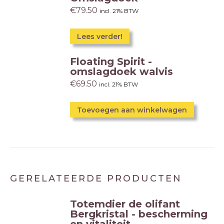
€
79.50
incl. 21% BTW
Dit
Lees verder!
product
Floating Spirit -
heeft
omslagdoek walvis
meerdere
€
69.50
incl. 21% BTW
variaties.
Deze
Toevoegen aan winkelwagen
optie
kan
gekozen
worden
op
GERELATEERDE PRODUCTEN
de
productpagina
Totemdier de olifant
Bergkristal - bescherming