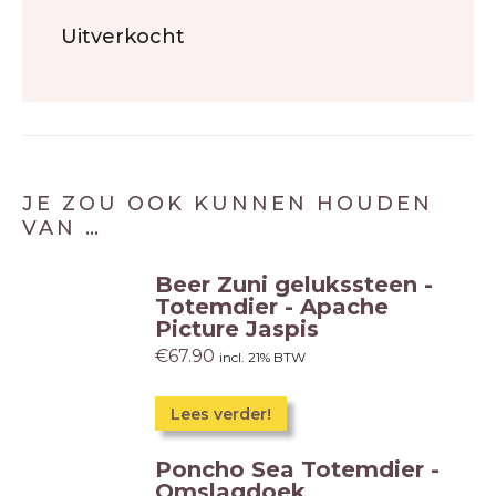
Uitverkocht
JE ZOU OOK KUNNEN HOUDEN
VAN …
Beer Zuni gelukssteen -
Totemdier - Apache
Picture Jaspis
€
67.90
incl. 21% BTW
Lees verder!
Poncho Sea Totemdier -
Omslagdoek