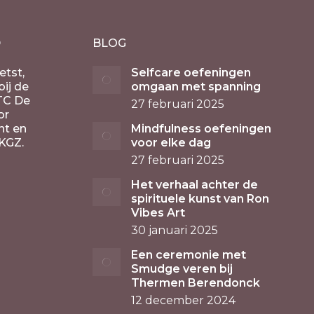
D
BLOG
etst,
Selfcare oefeningen
ij de
omgaan met spanning
TC De
27 februari 2025
or
nt en
Mindfulness oefeningen
KGZ.
voor elke dag
27 februari 2025
Het verhaal achter de
spirituele kunst van Ron
Vibes Art
30 januari 2025
Een ceremonie met
Smudge veren bij
Thermen Berendonck
12 december 2024