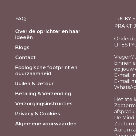
FAQ
LUCKY S
PRAKTI
Over de oprichter en haar
ideeën
Onderde
LIFESTY
Blogs
Vragen? 
Contact
binnen e
Ecologische footprint en
op jouw 
duurzaamheid
E-mail:
i
E-mail:
h
Ruilen & Retour
WhatsApp
Betaling & Verzending
Het ateli
Verzorgingsinstructies
Zoeterme
afspraak.
Privacy & Cookies
De Mind P
Algemene voorwaarden
Zoeterm
Aurum aa
Zwerver