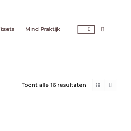
Zoeken:
ftsets
Mind Praktijk
Toont alle 16 resultaten
Gesorteerd
op
nieuwste