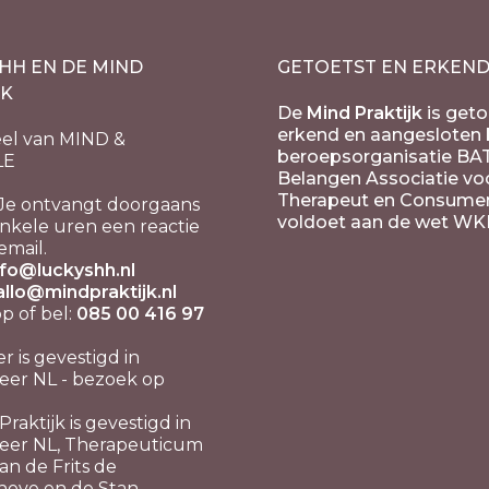
HH EN DE MIND
GETOETST EN ERKEN
JK
De
Mind Praktijk
is geto
erkend en aangesloten b
el van MIND &
beroepsorganisatie BA
LE
Belangen Associatie vo
Therapeut en Consume
Je ontvangt doorgaans
voldoet aan de wet WK
nkele uren een reactie
email.
nfo@luckyshh.nl
allo@mindpraktijk.nl
 of bel:
085 00 416 97
er is gevestigd in
er NL - bezoek op
raktijk is gevestigd in
eer NL, Therapeuticum
n de Frits de
hove en de Stan