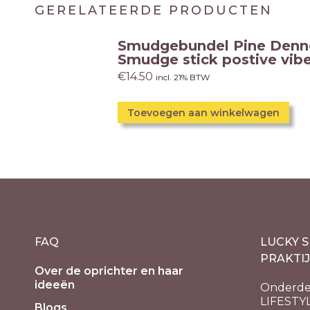
GERELATEERDE PRODUCTEN
Smudgebundel Pine Denn
Smudge stick postive vib
€
14.50
incl. 21% BTW
Toevoegen aan winkelwagen
FAQ
LUCKY S
PRAKTI
Over de oprichter en haar
ideeën
Onderde
LIFESTY
Blogs