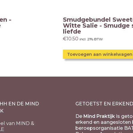
en -
Smudgebundel Sweet
e
Witte Salie - Smudge 
liefde
€
10.50
incl. 21% BTW
Toevoegen aan winkelwagen
HH EN DE MIND
GETOETST EN ERKEN
JK
De
Mind Praktijk
is geto
erkend en aangesloten b
el van MIND &
beroepsorganisatie BA
LE