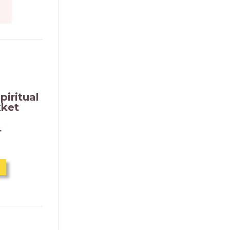
piritual
ket
L