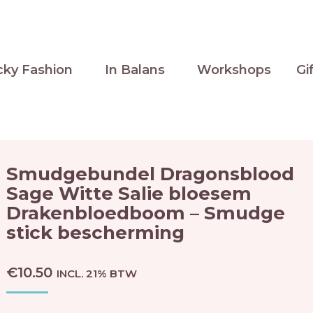
cky Fashion
In Balans
Workshops
Gi
Smudgebundel Dragonsblood
Sage Witte Salie bloesem
Drakenbloedboom – Smudge
stick bescherming
€
10.50
INCL. 21% BTW