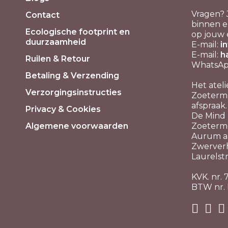
Vragen? 
Contact
binnen e
Ecologische footprint en
op jouw 
duurzaamheid
E-mail:
i
E-mail:
h
Ruilen & Retour
WhatsApp
Betaling & Verzending
Het ateli
Verzorgingsinstructies
Zoeterme
afspraak.
Privacy & Cookies
De Mind P
Algemene voorwaarden
Zoeterm
Aurum aa
Zwerver
Laurelstr
KVK. nr.
BTW nr.