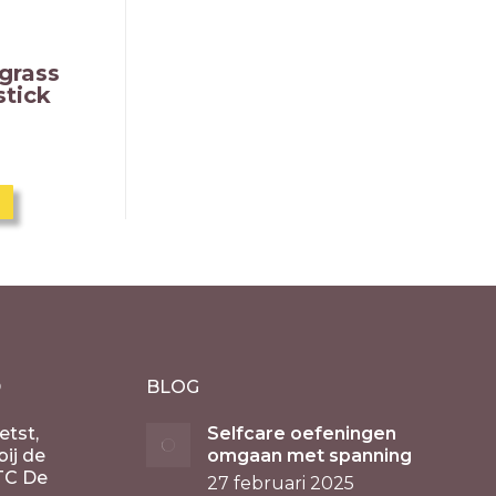
grass
stick
D
BLOG
etst,
Selfcare oefeningen
ij de
omgaan met spanning
TC De
27 februari 2025