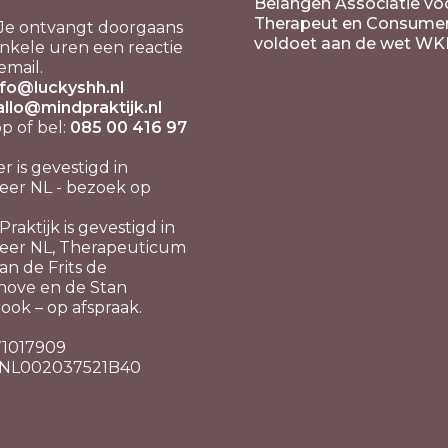
Belangen Associatie vo
Therapeut en Consume
Je ontvangt doorgaans
voldoet aan de wet WK
nkele uren een reactie
email.
nfo@luckyshh.nl
allo@mindpraktijk.nl
 of bel:
085 00 416 97
er is gevestigd in
er NL - bezoek op
raktijk is gevestigd in
eer NL, Therapeuticum
n de Frits de
hove en de Stan
ook – op afspraak.
 71017909
 NL002037521B40