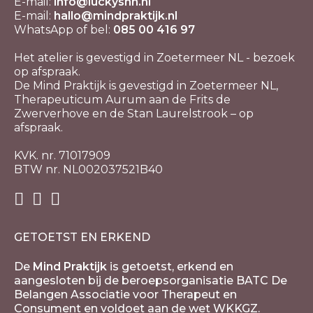
E-mail:
info@luckyshh.nl
E-mail:
hallo@mindpraktijk.nl
WhatsApp of bel:
085 00 416 97
Het atelier is gevestigd in Zoetermeer NL - bezoek
op afspraak.
De Mind Praktijk is gevestigd in Zoetermeer NL,
Therapeuticum Aurum aan de Frits de
Zwerverhove en de Stan Laurelstrook – op
afspraak.
KVK. nr. 71017909
BTW nr. NL002037521B40
GETOETST EN ERKEND
De
Mind Praktijk
is getoetst, erkend en
aangesloten bij de beroepsorganisatie BATC De
Belangen Associatie voor Therapeut en
Consument en voldoet aan de wet WKKGZ.