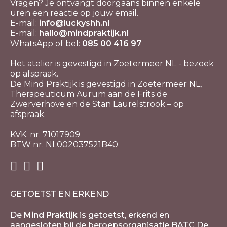
Vragen? Je ontvangt doorgaans binnen enkele
uren een reactie op jouw email.
E-mail:
info@luckyshh.nl
E-mail:
hallo@mindpraktijk.nl
WhatsApp of bel:
085 00 416 97
Het atelier is gevestigd in Zoetermeer NL - bezoek
op afspraak.
De Mind Praktijk is gevestigd in Zoetermeer NL,
Therapeuticum Aurum aan de Frits de
Zwerverhove en de Stan Laurelstrook – op
afspraak.
KVK. nr. 71017909
BTW nr. NL002037521B40
GETOETST EN ERKEND
De
Mind Praktijk
is getoetst, erkend en
aangesloten bij de beroepsorganisatie BATC De