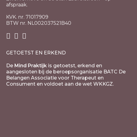
afspraak.
KVK. nr. 71017909
BTW nr. NL002037521B40
GETOETST EN ERKEND
De
Mind Praktijk
is getoetst, erkend en
aangesloten bij de beroepsorganisatie BATC De
Belangen Associatie voor Therapeut en
Consument en voldoet aan de wet WKKGZ.