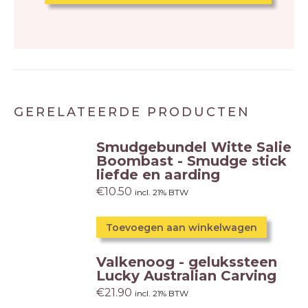
GERELATEERDE PRODUCTEN
Smudgebundel Witte Salie
Boombast - Smudge stick
liefde en aarding
€
10.50
incl. 21% BTW
Toevoegen aan winkelwagen
Valkenoog - gelukssteen
Lucky Australian Carving
€
21.90
incl. 21% BTW